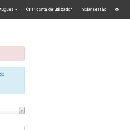
rtuguês
Criar conta de utilizador
Iniciar sessão
 do