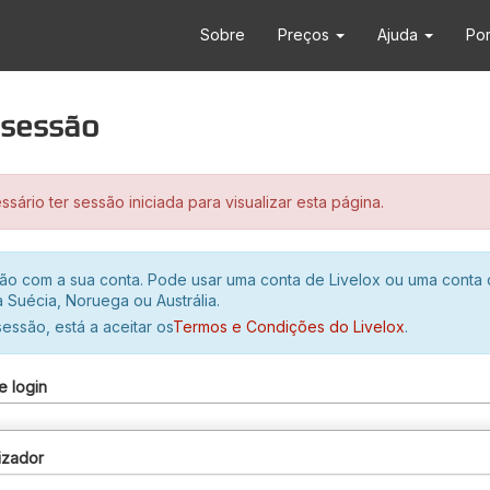
Sobre
Preços
Ajuda
Po
r sessão
sário ter sessão iniciada para visualizar esta página.
ssão com a sua conta. Pode usar uma conta de Livelox ou uma conta
 Suécia, Noruega ou Austrália.
 sessão, está a aceitar os
Termos e Condições do Livelox
.
e login
izador