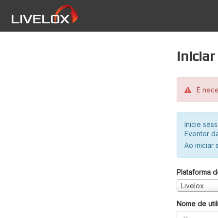
Inicia
É neces
Inicie se
Eventor da
Ao iniciar
Plataforma d
Livelox
Nome de util