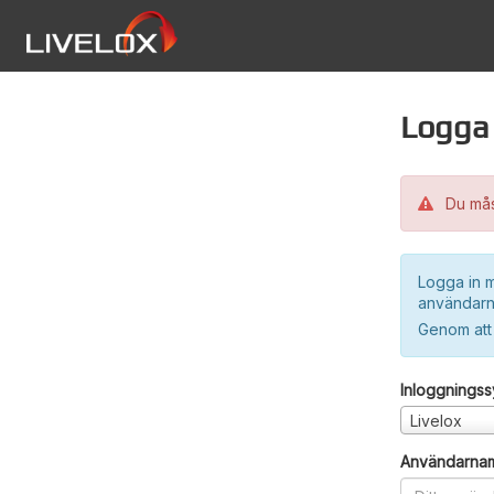
Logga 
Du måst
Logga in m
användarn
Genom att
Inloggnings
Livelox
Användarna