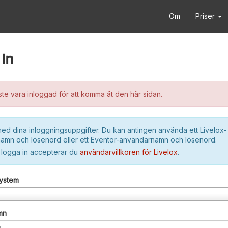
Om
Priser
in
e vara inloggad för att komma åt den här sidan.
ed dina inloggningsuppgifter. Du kan antingen använda ett Livelox-
amn och lösenord eller ett Eventor-användarnamn och lösenord.
 logga in accepterar du
användarvillkoren för Livelox
.
system
mn