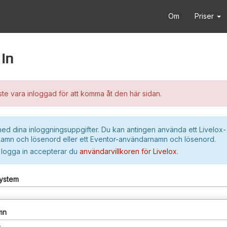
Om
Priser
in
e vara inloggad för att komma åt den här sidan.
ed dina inloggningsuppgifter. Du kan antingen använda ett Livelox-
amn och lösenord eller ett Eventor-användarnamn och lösenord.
 logga in accepterar du
användarvillkoren för Livelox
.
system
mn