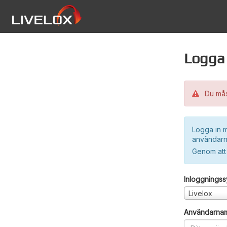
Logga 
Du måst
Logga in m
användarn
Genom att
Inloggnings
Livelox
Användarna