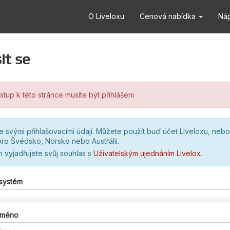
O Liveloxu
Cenová nabídka
Ná
it se
stup k této stránce musíte být přihlášeni
se svými přihlašovacími údají. Můžete použít buď účet Liveloxu, nebo
ro Švédsko, Norsko nebo Austrálii.
m vyjadřujete svůj souhlas s
Uživatelským ujednáním Livelox
.
 systém
 jméno