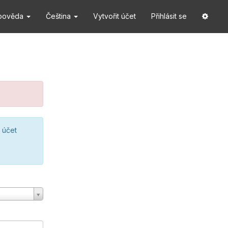
pověda
Čeština
Vytvořit účet
Přihlásit se
 účet