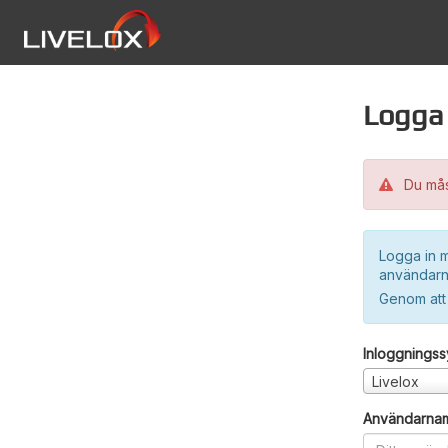
Logga 
Du måst
Logga in m
användarn
Genom att
Inloggnings
Livelox
Användarna