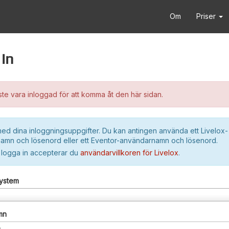
Om
Priser
in
e vara inloggad för att komma åt den här sidan.
ed dina inloggningsuppgifter. Du kan antingen använda ett Livelox-
amn och lösenord eller ett Eventor-användarnamn och lösenord.
 logga in accepterar du
användarvillkoren för Livelox
.
system
mn