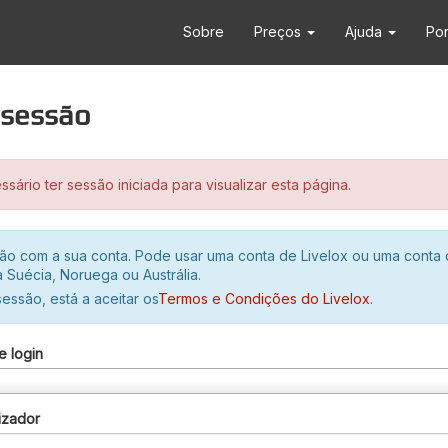
Sobre
Preços
Ajuda
Po
r sessão
sário ter sessão iniciada para visualizar esta página.
ssão com a sua conta. Pode usar uma conta de Livelox ou uma conta
 Suécia, Noruega ou Austrália.
 sessão, está a aceitar os
Termos e Condições do Livelox
.
e login
izador