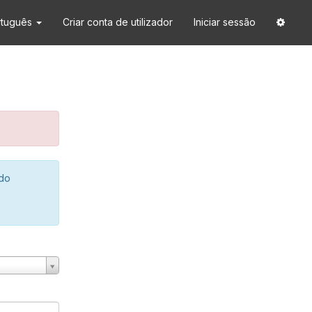
rtuguês
Criar conta de utilizador
Iniciar sessão
 do