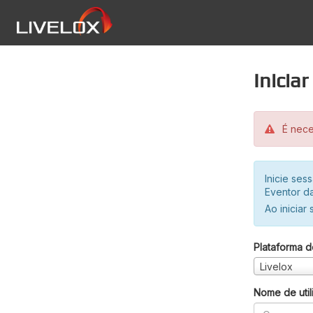
Inicia
É neces
Inicie se
Eventor da
Ao iniciar
Plataforma d
Livelox
Nome de util