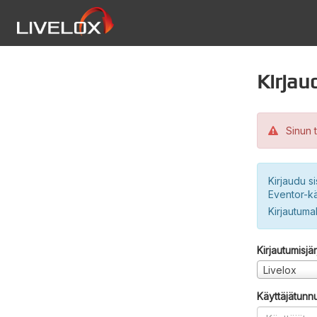
Kirjau
Sinun t
Kirjaudu si
Eventor-kä
Kirjautuma
Kirjautumisjä
Livelox
Käyttäjätunn