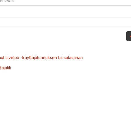
ut Livelox -käyttäjätunnuksen tai salasanan
äjätili