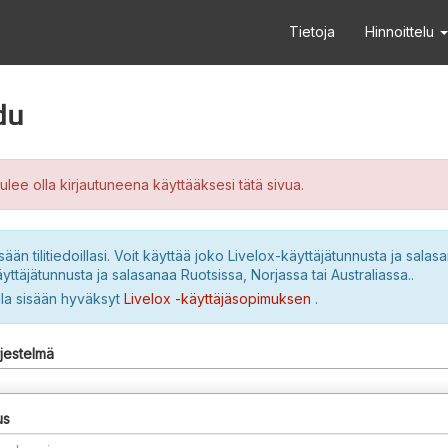
Tietoja
Hinnoittelu
du
ulee olla kirjautuneena käyttääksesi tätä sivua.
sään tilitiedoillasi. Voit käyttää joko Livelox-käyttäjätunnusta ja salasa
yttäjätunnusta ja salasanaa Ruotsissa, Norjassa tai Australiassa..
lla sisään hyväksyt
Livelox -käyttäjäsopimuksen
.
rjestelmä
us