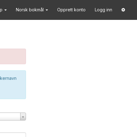
lp
Norsk bokmål
Opprett konto
Logg inn
ukernavn