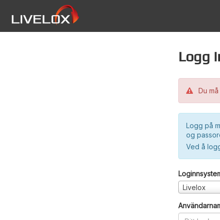
Logg i
Du må 
Logg på m
og passord
Ved å log
Loginnsyste
Livelox
Användarna