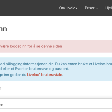
Om Livelox
Priser
Hje
nn
være logget inn for å se denne siden
ed påloggingsinformasjonen din. Du kan enten bruke et Livelox-br
 eller et Eventor-brukernavn og passord.
ge inn godtar du
Livelox' brukeravtale
.
m
mn