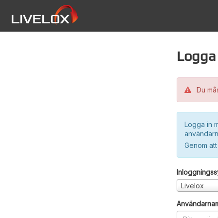
Logga 
Du måst
Logga in m
användarn
Genom att
Inloggnings
Livelox
Användarna