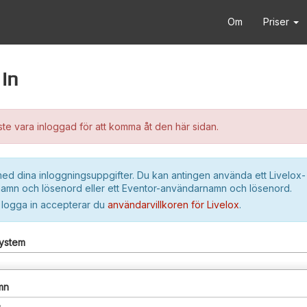
Om
Priser
in
e vara inloggad för att komma åt den här sidan.
ed dina inloggningsuppgifter. Du kan antingen använda ett Livelox-
amn och lösenord eller ett Eventor-användarnamn och lösenord.
 logga in accepterar du
användarvillkoren för Livelox
.
system
mn