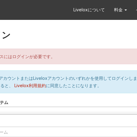
Liveloxについて
料金
イン
スにはログインが必要です。
orのアカウントまたはLiveloxアカウントのいずれかを使用してログインし
すると、
Livelox利用規約
に同意したことになります。
テム