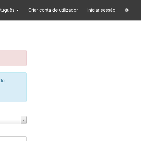
rtuguês
Criar conta de utilizador
Iniciar sessão
 do