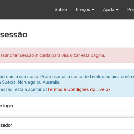
Sobre
Preços
Ajuda
Po
r sessão
sário ter sessão iniciada para visualizar esta página.
ssão com a sua conta. Pode usar uma conta de Livelox ou uma conta
 Suécia, Noruega ou Austrália.
 sessão, está a aceitar os
Termos e Condições do Livelox
.
e login
izador