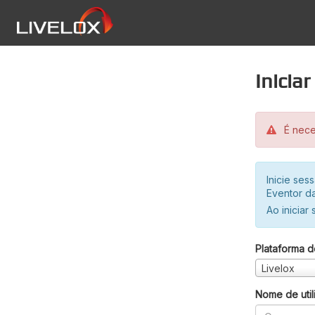
Inicia
É neces
Inicie se
Eventor da
Ao iniciar
Plataforma d
Livelox
Nome de util