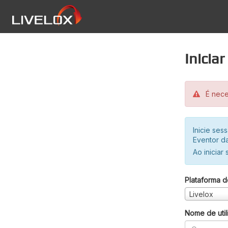
Inicia
É neces
Inicie se
Eventor da
Ao iniciar
Plataforma d
Livelox
Nome de util