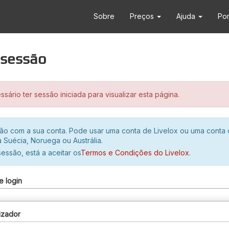
Sobre
Preços
Ajuda
Po
r sessão
sário ter sessão iniciada para visualizar esta página.
ssão com a sua conta. Pode usar uma conta de Livelox ou uma conta
 Suécia, Noruega ou Austrália.
 sessão, está a aceitar os
Termos e Condições do Livelox
.
e login
izador