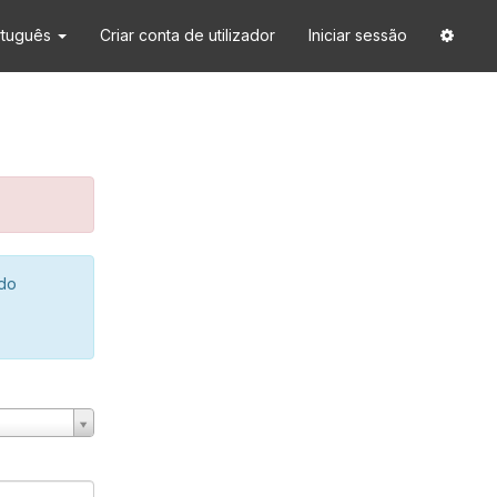
rtuguês
Criar conta de utilizador
Iniciar sessão
 do