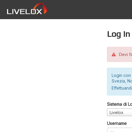
Log in
Devi fa
Login con 
Svezia, No
Effettuando
Sistema di L
Livelox
Username