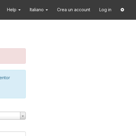
Help
Italiano
Crea un account
Log in
ventor