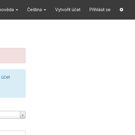
pověda
Čeština
Vytvořit účet
Přihlásit se
 účet