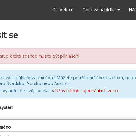
O Liveloxu
Cenová nabídka
Ná
it se
stup k této stránce musíte být přihlášeni
se svými přihlašovacími údají. Můžete použít buď účet Liveloxu, nebo
ro Švédsko, Norsko nebo Austrálii.
m vyjadřujete svůj souhlas s
Uživatelským ujednáním Livelox
.
 systém
 jméno