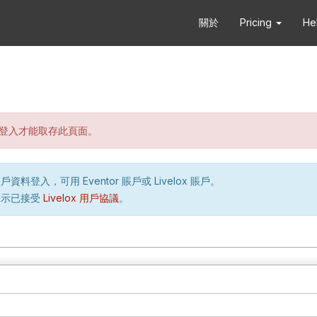
關於
Pricing
He
登入才能取存此頁面。
資料登入，可用 Eventor 賬戶或 Livelox 賬戶。
表示已接受
Livelox 用戶協議
。