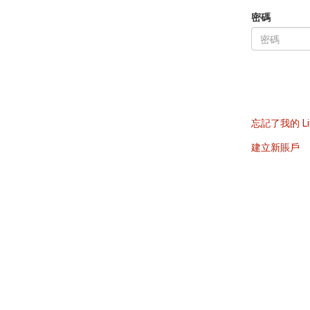
密碼
忘記了我的 Li
建立新賬戶