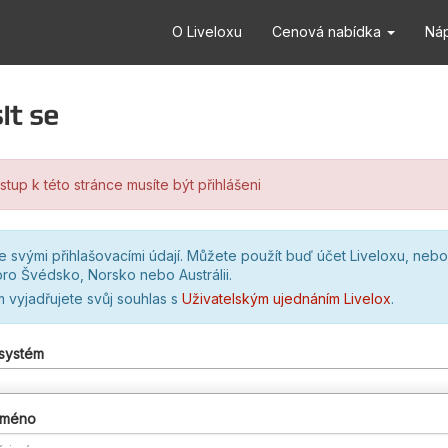
O Liveloxu
Cenová nabídka
Ná
it se
stup k této stránce musíte být přihlášeni
se svými přihlašovacími údají. Můžete použít buď účet Liveloxu, nebo
ro Švédsko, Norsko nebo Austrálii.
m vyjadřujete svůj souhlas s
Uživatelským ujednáním Livelox
.
 systém
 jméno