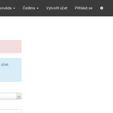
pověda
Čeština
Vytvořit účet
Přihlásit se
 účet