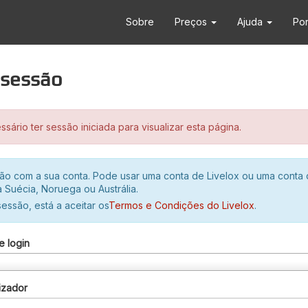
Sobre
Preços
Ajuda
Po
r sessão
sário ter sessão iniciada para visualizar esta página.
ssão com a sua conta. Pode usar uma conta de Livelox ou uma conta
 Suécia, Noruega ou Austrália.
 sessão, está a aceitar os
Termos e Condições do Livelox
.
e login
izador