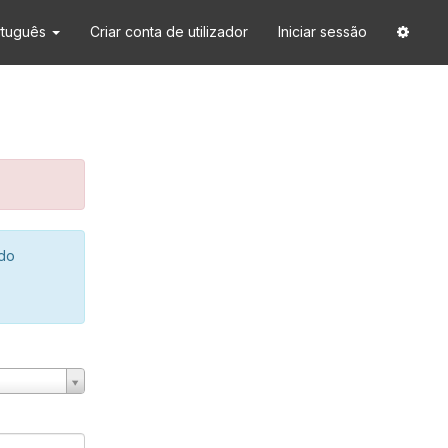
rtuguês
Criar conta de utilizador
Iniciar sessão
 do