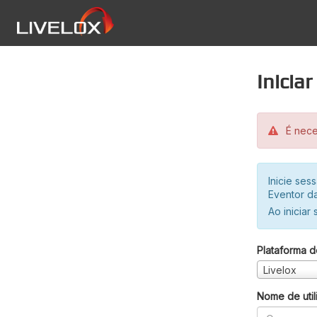
Inicia
É neces
Inicie se
Eventor da
Ao iniciar
Plataforma d
Livelox
Nome de util