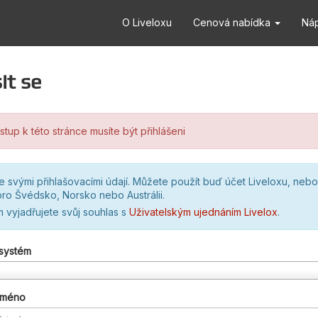
O Liveloxu
Cenová nabídka
Ná
it se
stup k této stránce musíte být přihlášeni
se svými přihlašovacími údají. Můžete použít buď účet Liveloxu, nebo
ro Švédsko, Norsko nebo Austrálii.
m vyjadřujete svůj souhlas s
Uživatelským ujednáním Livelox
.
 systém
 jméno