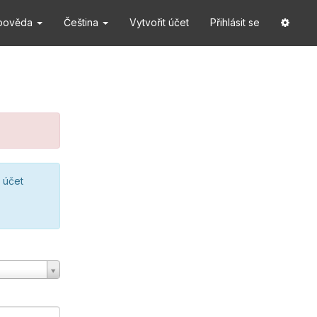
pověda
Čeština
Vytvořit účet
Přihlásit se
 účet