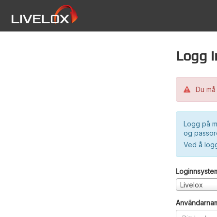
Logg i
Du må 
Logg på m
og passord
Ved å log
Loginnsyste
Livelox
Användarna