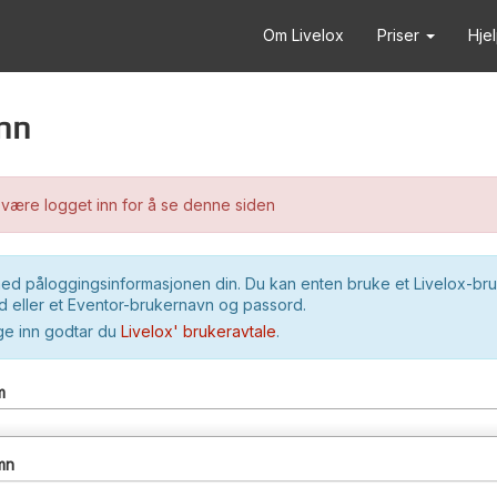
Om Livelox
Priser
Hje
nn
være logget inn for å se denne siden
ed påloggingsinformasjonen din. Du kan enten bruke et Livelox-br
 eller et Eventor-brukernavn og passord.
ge inn godtar du
Livelox' brukeravtale
.
m
mn