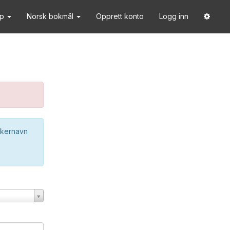
lp
Norsk bokmål
Opprett konto
Logg inn
ukernavn