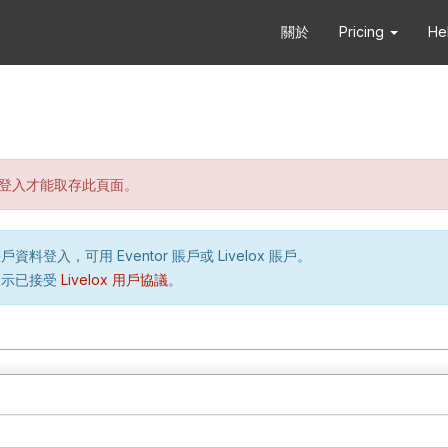
關於
Pricing
He
登入才能取存此頁面。
資料登入，可用 Eventor 賬戶或 Livelox 賬戶。
表示已接受
Livelox 用戶協議
。