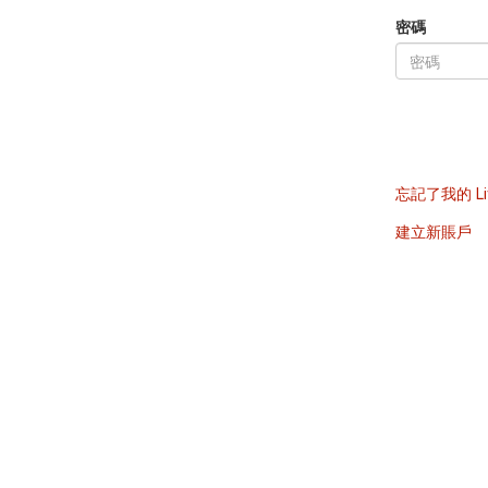
密碼
忘記了我的 Li
建立新賬戶