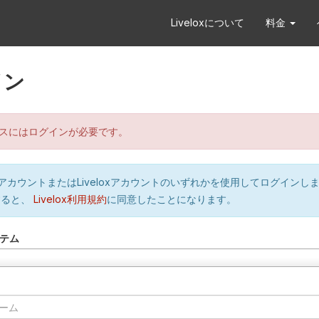
Liveloxについて
料金
イン
スにはログインが必要です。
orのアカウントまたはLiveloxアカウントのいずれかを使用してログインし
すると、
Livelox利用規約
に同意したことになります。
テム