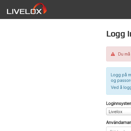
Logg i
Du må 
Logg på m
og passord
Ved å log
Loginnsyste
Livelox
Användarna