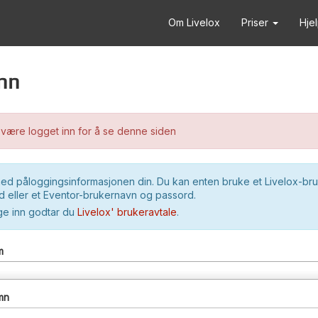
Om Livelox
Priser
Hje
nn
være logget inn for å se denne siden
ed påloggingsinformasjonen din. Du kan enten bruke et Livelox-br
 eller et Eventor-brukernavn og passord.
ge inn godtar du
Livelox' brukeravtale
.
m
mn