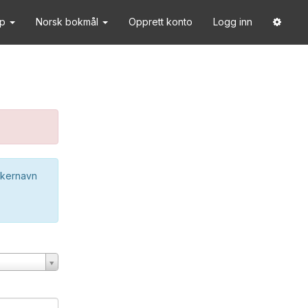
lp
Norsk bokmål
Opprett konto
Logg inn
ukernavn