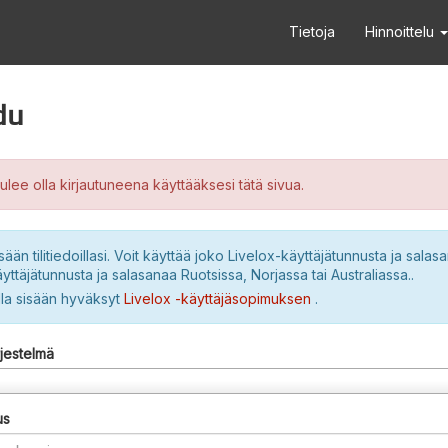
Tietoja
Hinnoittelu
du
ulee olla kirjautuneena käyttääksesi tätä sivua.
sään tilitiedoillasi. Voit käyttää joko Livelox-käyttäjätunnusta ja salasa
yttäjätunnusta ja salasanaa Ruotsissa, Norjassa tai Australiassa..
lla sisään hyväksyt
Livelox -käyttäjäsopimuksen
.
rjestelmä
us