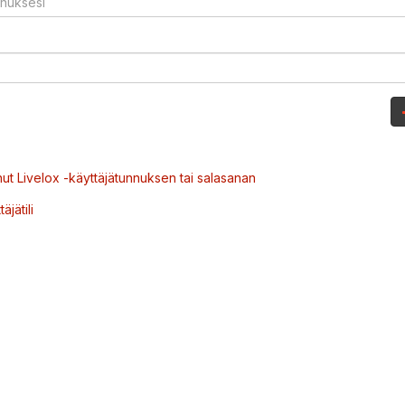
ut Livelox -käyttäjätunnuksen tai salasanan
äjätili