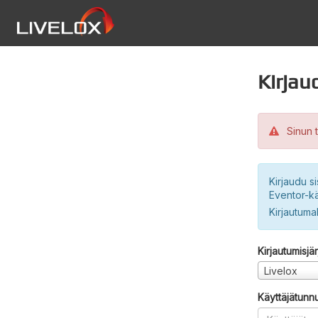
Kirjau
Sinun t
Kirjaudu si
Eventor-kä
Kirjautuma
Kirjautumisjä
Livelox
Käyttäjätunn