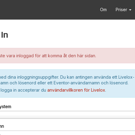
Om
Priser
in
e vara inloggad för att komma åt den här sidan.
ed dina inloggningsuppgifter. Du kan antingen använda ett Livelox-
amn och lösenord eller ett Eventor-användarnamn och lösenord.
 logga in accepterar du
användarvillkoren för Livelox
.
system
mn