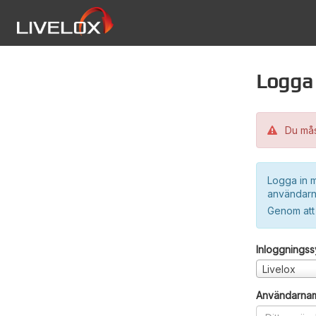
Logga 
Du måst
Logga in m
användarn
Genom att
Inloggnings
Livelox
Användarna