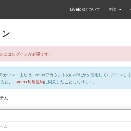
Liveloxについて
料金
イン
スにはログインが必要です。
orのアカウントまたはLiveloxアカウントのいずれかを使用してログインし
すると、
Livelox利用規約
に同意したことになります。
テム