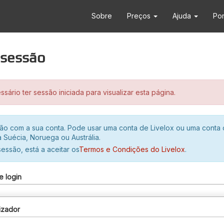
Sobre
Preços
Ajuda
Po
r sessão
sário ter sessão iniciada para visualizar esta página.
ssão com a sua conta. Pode usar uma conta de Livelox ou uma conta
 Suécia, Noruega ou Austrália.
 sessão, está a aceitar os
Termos e Condições do Livelox
.
e login
izador