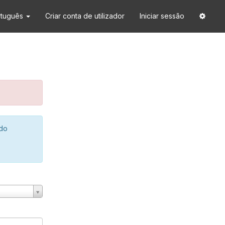
rtuguês
Criar conta de utilizador
Iniciar sessão
 do