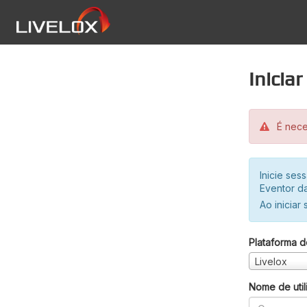
Inicia
É neces
Inicie se
Eventor da
Ao iniciar
Plataforma d
Livelox
Nome de util