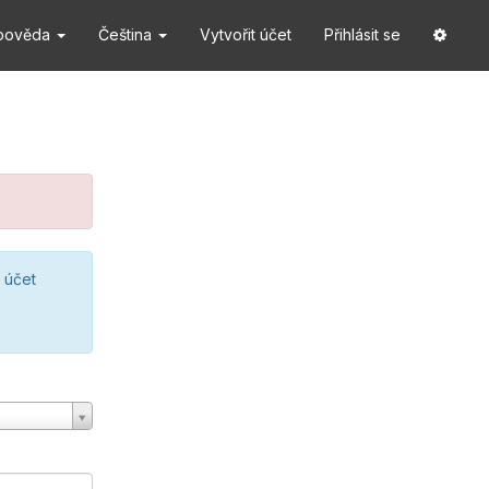
pověda
Čeština
Vytvořit účet
Přihlásit se
 účet