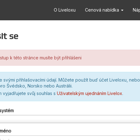
O Liveloxu
Cenová nabídka
Ná
it se
stup k této stránce musíte být přihlášeni
se svými přihlašovacími údají. Můžete použít buď účet Liveloxu, nebo
ro Švédsko, Norsko nebo Austrálii.
m vyjadřujete svůj souhlas s
Uživatelským ujednáním Livelox
.
 systém
 jméno