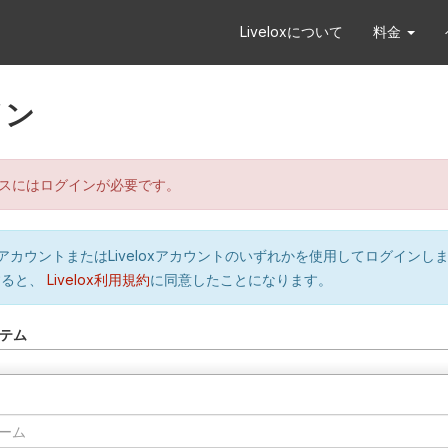
Liveloxについて
料金
イン
スにはログインが必要です。
orのアカウントまたはLiveloxアカウントのいずれかを使用してログインし
すると、
Livelox利用規約
に同意したことになります。
テム