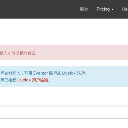
關於
Pricing
He
登入才能取存此頁面。
資料登入，可用 Eventor 賬戶或 Livelox 賬戶。
表示已接受
Livelox 用戶協議
。