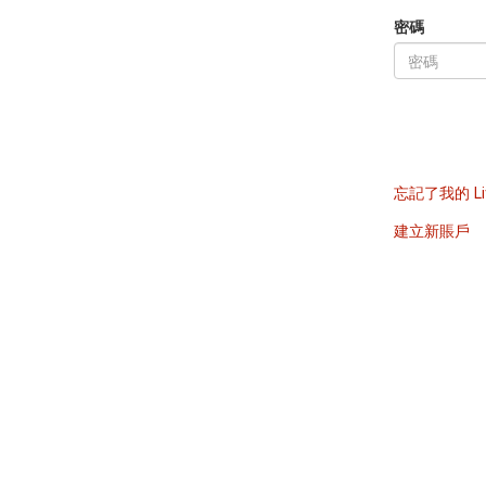
密碼
忘記了我的 Li
建立新賬戶