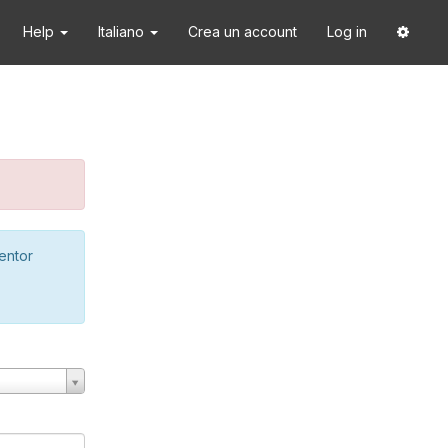
Help
Italiano
Crea un account
Log in
ventor