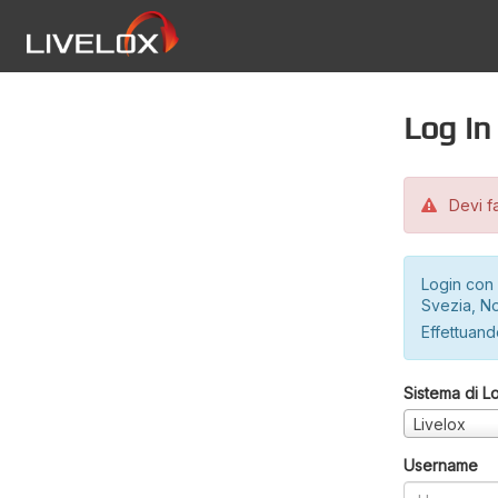
Log in
Devi fa
Login con 
Svezia, No
Effettuando
Sistema di L
Livelox
Username