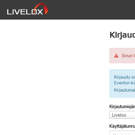
Kirjau
Sinun t
Kirjaudu si
Eventor-kä
Kirjautuma
Kirjautumisjä
Livelox
Käyttäjätunn