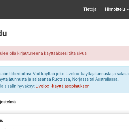
Tietoja
Hinnoittelu
du
ulee olla kirjautuneena käyttääksesi tätä sivua.
sään tilitiedoillasi. Voit käyttää joko Livelox-käyttäjätunnusta ja salasa
yttäjätunnusta ja salasanaa Ruotsissa, Norjassa tai Australiassa..
lla sisään hyväksyt
Livelox -käyttäjäsopimuksen
.
rjestelmä
us