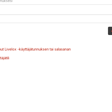
ut Livelox -käyttäjätunnuksen tai salasanan
äjätili