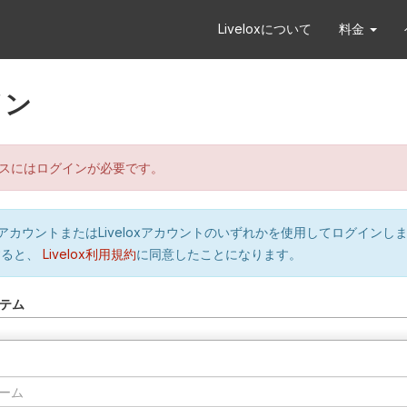
Liveloxについて
料金
イン
スにはログインが必要です。
orのアカウントまたはLiveloxアカウントのいずれかを使用してログインし
すると、
Livelox利用規約
に同意したことになります。
テム