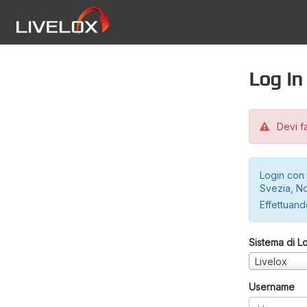
Log in
Devi fa
Login con 
Svezia, No
Effettuando
Sistema di L
Livelox
Username