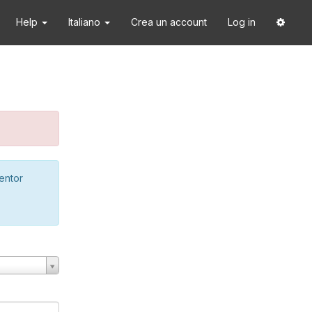
Help
Italiano
Crea un account
Log in
ventor