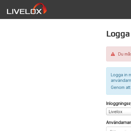
Logga 
Du måst
Logga in m
användarn
Genom att
Inloggnings
Livelox
Användarna