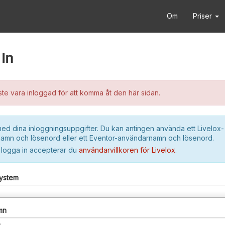
Om
Priser
in
e vara inloggad för att komma åt den här sidan.
ed dina inloggningsuppgifter. Du kan antingen använda ett Livelox-
amn och lösenord eller ett Eventor-användarnamn och lösenord.
 logga in accepterar du
användarvillkoren för Livelox
.
system
mn