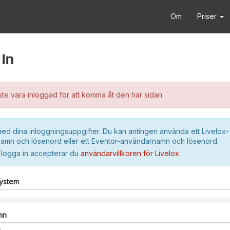
Om
Priser
in
e vara inloggad för att komma åt den här sidan.
ed dina inloggningsuppgifter. Du kan antingen använda ett Livelox-
amn och lösenord eller ett Eventor-användarnamn och lösenord.
 logga in accepterar du
användarvillkoren för Livelox
.
system
mn