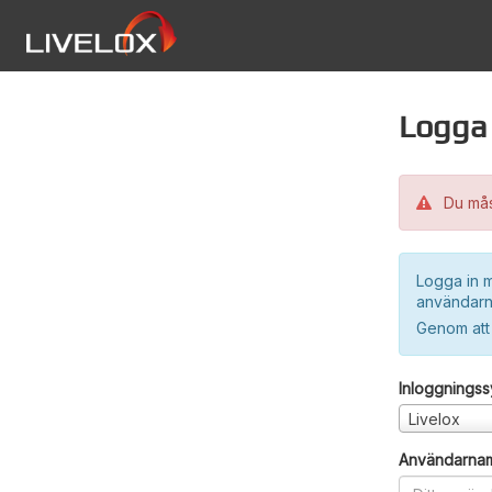
Logga 
Du måst
Logga in m
användarn
Genom att
Inloggnings
Livelox
Användarna