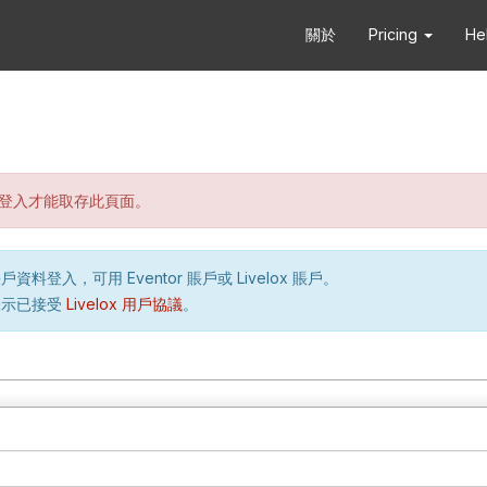
關於
Pricing
He
登入才能取存此頁面。
資料登入，可用 Eventor 賬戶或 Livelox 賬戶。
表示已接受
Livelox 用戶協議
。