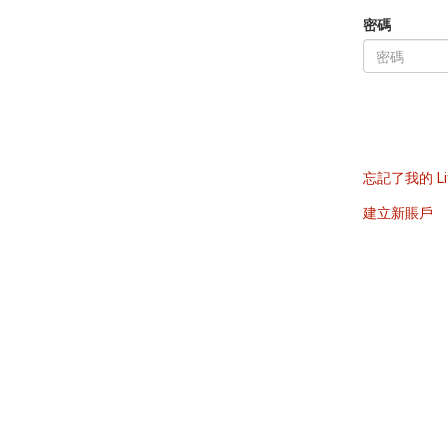
密碼
忘記了我的 Li
建立新賬戶