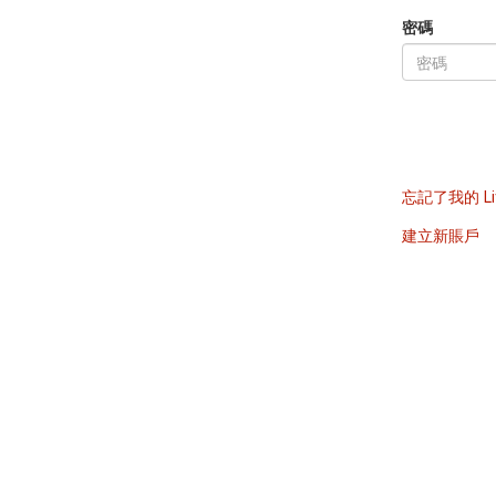
密碼
忘記了我的 Li
建立新賬戶