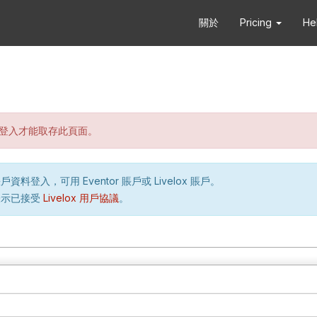
關於
Pricing
He
登入才能取存此頁面。
資料登入，可用 Eventor 賬戶或 Livelox 賬戶。
表示已接受
Livelox 用戶協議
。