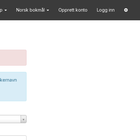
lp
Norsk bokmål
Opprett konto
Logg inn
ukernavn