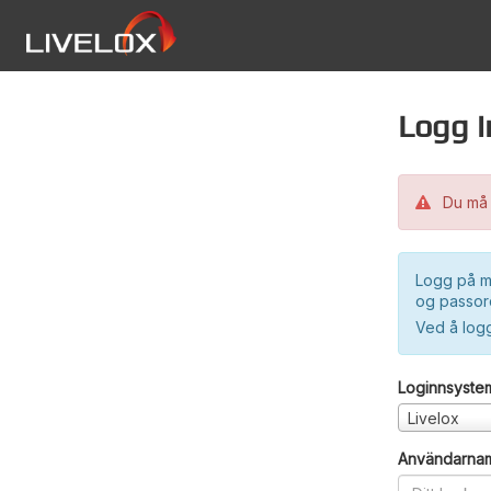
Logg i
Du må 
Logg på m
og passord
Ved å log
Loginnsyste
Livelox
Användarna