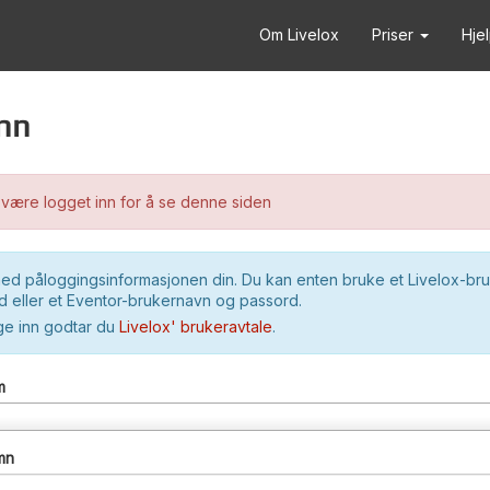
Om Livelox
Priser
Hje
nn
være logget inn for å se denne siden
ed påloggingsinformasjonen din. Du kan enten bruke et Livelox-br
 eller et Eventor-brukernavn og passord.
ge inn godtar du
Livelox' brukeravtale
.
m
mn