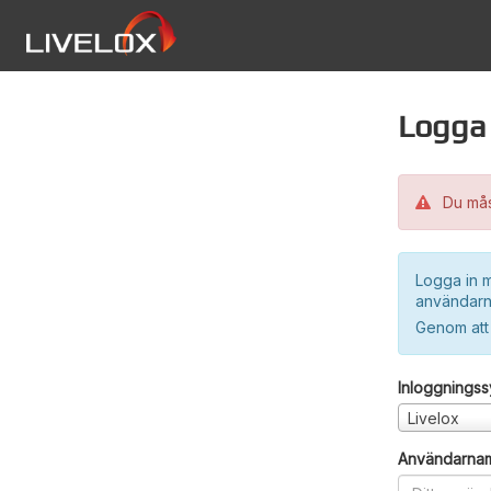
Logga 
Du måst
Logga in m
användarn
Genom att
Inloggnings
Livelox
Användarna