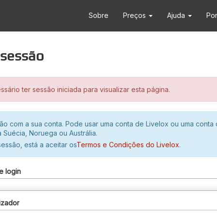
Sobre
Preços
Ajuda
Po
r sessão
sário ter sessão iniciada para visualizar esta página.
ssão com a sua conta. Pode usar uma conta de Livelox ou uma conta
 Suécia, Noruega ou Austrália.
 sessão, está a aceitar os
Termos e Condições do Livelox
.
e login
izador