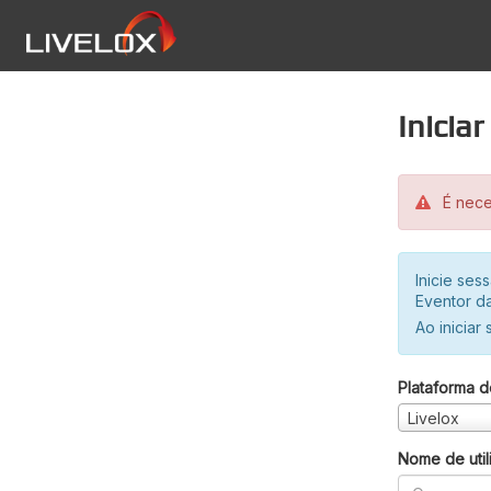
Inicia
É neces
Inicie se
Eventor da
Ao iniciar
Plataforma d
Livelox
Nome de util