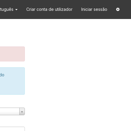
rtuguês
Criar conta de utilizador
Iniciar sessão
 do