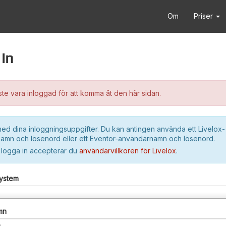
Om
Priser
in
e vara inloggad för att komma åt den här sidan.
ed dina inloggningsuppgifter. Du kan antingen använda ett Livelox-
amn och lösenord eller ett Eventor-användarnamn och lösenord.
 logga in accepterar du
användarvillkoren för Livelox
.
system
mn