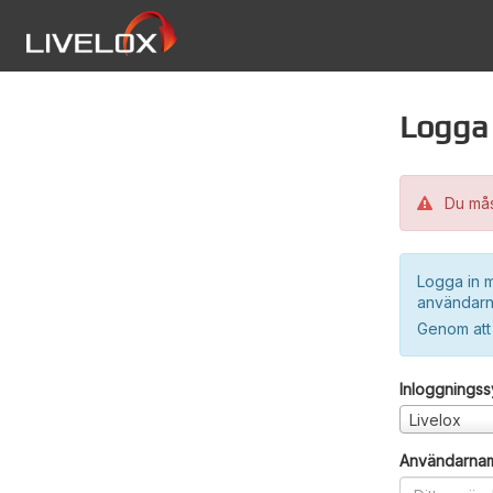
Logga 
Du måst
Logga in m
användarn
Genom att
Inloggnings
Livelox
Användarna