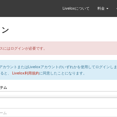
Liveloxについて
料金
イン
スにはログインが必要です。
orのアカウントまたはLiveloxアカウントのいずれかを使用してログインし
すると、
Livelox利用規約
に同意したことになります。
テム