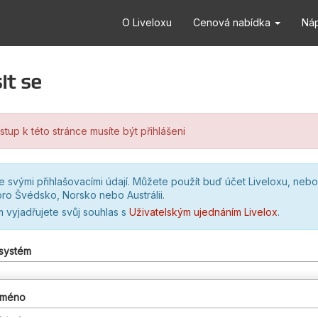
O Liveloxu
Cenová nabídka
Ná
it se
stup k této stránce musíte být přihlášeni
se svými přihlašovacími údají. Můžete použít buď účet Liveloxu, nebo
ro Švédsko, Norsko nebo Austrálii.
m vyjadřujete svůj souhlas s
Uživatelským ujednáním Livelox
.
 systém
 jméno