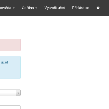
pověda
Čeština
Vytvořit účet
Přihlásit se
 účet