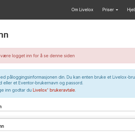
Om Livelox
Priser
Hje
nn
være logget inn for å se denne siden
ed påloggingsinformasjonen din. Du kan enten bruke et Livelox-br
 eller et Eventor-brukernavn og passord.
ge inn godtar du
Livelox' brukeravtale
.
m
mn