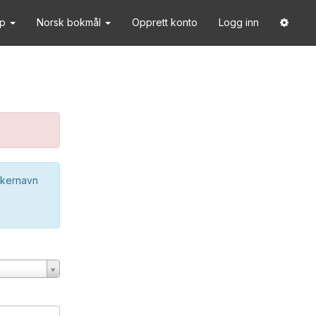
lp
Norsk bokmål
Opprett konto
Logg inn
ukernavn