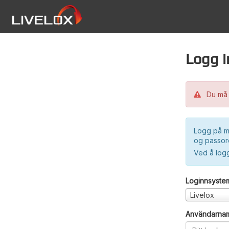
Logg i
Du må 
Logg på m
og passord
Ved å log
Loginnsyste
Livelox
Användarna