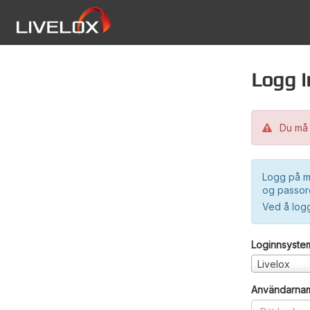
Logg i
Du må 
Logg på m
og passord
Ved å log
Loginnsyste
Livelox
Användarna