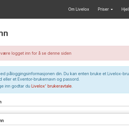
Om Livelox
Priser
Hje
nn
være logget inn for å se denne siden
ed påloggingsinformasjonen din. Du kan enten bruke et Livelox-br
 eller et Eventor-brukernavn og passord.
ge inn godtar du
Livelox' brukeravtale
.
m
mn