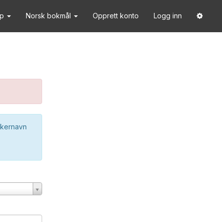
lp
Norsk bokmål
Opprett konto
Logg inn
ukernavn