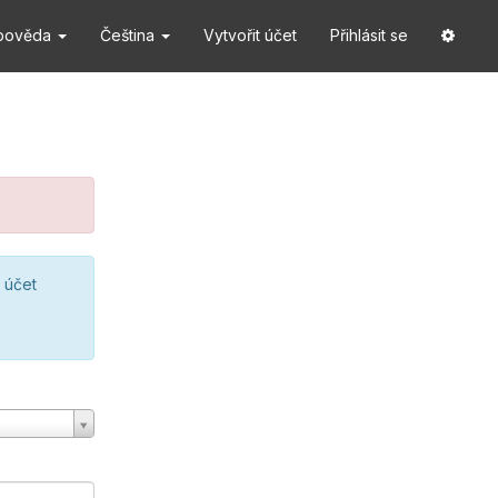
pověda
Čeština
Vytvořit účet
Přihlásit se
 účet