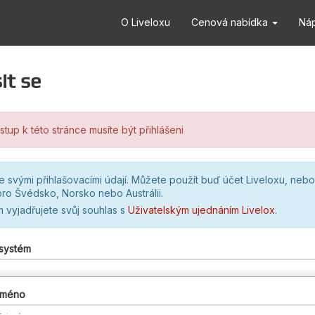
O Liveloxu
Cenová nabídka
Ná
it se
stup k této stránce musíte být přihlášeni
se svými přihlašovacími údají. Můžete použít buď účet Liveloxu, nebo
ro Švédsko, Norsko nebo Austrálii.
m vyjadřujete svůj souhlas s
Uživatelským ujednáním Livelox
.
 systém
 jméno