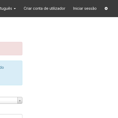
rtuguês
Criar conta de utilizador
Iniciar sessão
 do