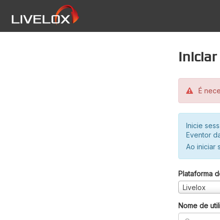
Inicia
É neces
Inicie se
Eventor da
Ao iniciar
Plataforma d
Livelox
Nome de util