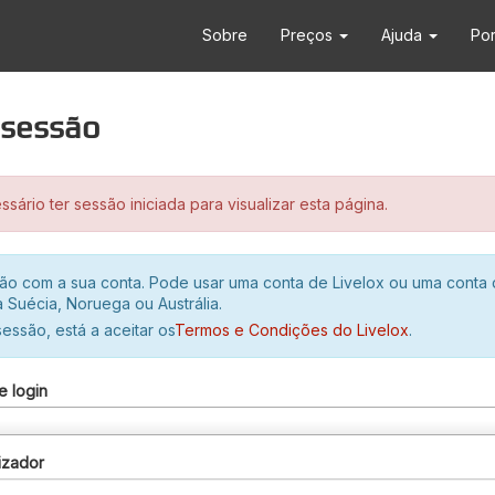
Sobre
Preços
Ajuda
Po
r sessão
sário ter sessão iniciada para visualizar esta página.
ssão com a sua conta. Pode usar uma conta de Livelox ou uma conta
 Suécia, Noruega ou Austrália.
 sessão, está a aceitar os
Termos e Condições do Livelox
.
e login
izador