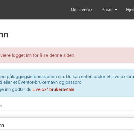
Om Livelox
Priser
Hje
nn
være logget inn for å se denne siden
ed påloggingsinformasjonen din. Du kan enten bruke et Livelox-br
 eller et Eventor-brukernavn og passord.
ge inn godtar du
Livelox' brukeravtale
.
m
mn