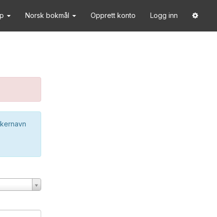
lp
Norsk bokmål
Opprett konto
Logg inn
ukernavn