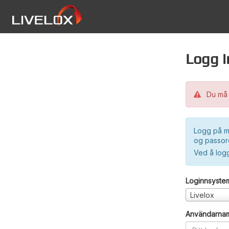
Logg i
Du må 
Logg på m
og passord
Ved å log
Loginnsyste
Livelox
Användarna