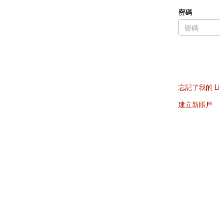
密碼
忘記了我的 Li
建立新賬戶