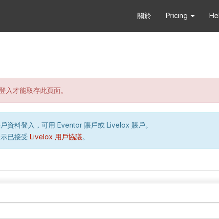
關於
Pricing
He
登入才能取存此頁面。
資料登入，可用 Eventor 賬戶或 Livelox 賬戶。
表示已接受
Livelox 用戶協議
。