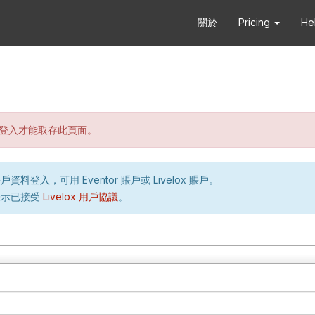
關於
Pricing
He
登入才能取存此頁面。
資料登入，可用 Eventor 賬戶或 Livelox 賬戶。
表示已接受
Livelox 用戶協議
。