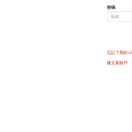
密碼
忘記了我的 Li
建立新賬戶